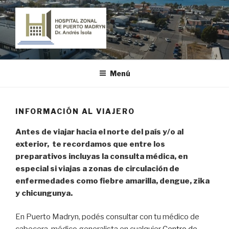
Ir
al
contenido
HOSPITAL ZONAL DE PUERTO
"Dr. Andrés Ísola"
MADRYN
Menú
INFORMACIÓN AL VIAJERO
Antes de viajar hacia el norte del país y/o al
exterior, te recordamos que entre los
preparativos incluyas la consulta médica, en
especial si viajas a zonas de circulación de
enfermedades como fiebre amarilla, dengue, zika
y chicungunya.
En Puerto Madryn, podés consultar con tu médico de