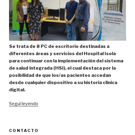
Se trata de 8 PC de escritorio destinadas a
diferentes áreas y servicios del Hospital Isola
para continuar con la implementación del sistema
de salud integrada (HSI), el cual destaca por la
posibilidad de que los/as pacientes accedan
desde cualquier dispositivo a su historia clínica
digital.
“RECIBIMOS
Seguí leyendo
COMPUTADORAS
DONADAS
POR
CONTACTO
LA