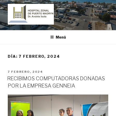
Ir
al
contenido
HOSPITAL ZONAL DE PUERTO
"Dr. Andrés Ísola"
MADRYN
Menú
DÍA:
7 FEBRERO, 2024
PUBLICADO
7 FEBRERO, 2024
EL
RECIBIMOS COMPUTADORAS DONADAS
POR LA EMPRESA GENNEIA