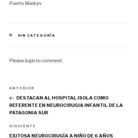
Puerto Madryn.
CATEGORÍAS
SIN CATEGORÍA
Please login to comment.
Navegación
Entrada
ANTERIOR
de
anterior
DESTACAN AL HOSPITAL ISOLA COMO
entradas
REFERENTE EN NEUROCIRUGIA INFANTIL DE LA
PATAGONIA SUR
Siguiente
SIGUIENTE
entrada
EXITOSA NEUROCIRUGÍA A NIÑO DE 6 AÑOS