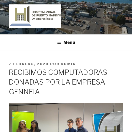
Ir
al
contenido
HOSPITAL ZONAL DE PUERTO
"Dr. Andrés Ísola"
MADRYN
Menú
PUBLICADO
7 FEBRERO, 2024
POR
ADMIN
EL
RECIBIMOS COMPUTADORAS
DONADAS POR LA EMPRESA
GENNEIA