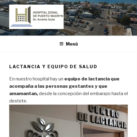
Ir
al
contenido
HOSPITAL ZONAL DE PUERTO
"Dr. Andrés Ísola"
MADRYN
Menú
LACTANCIA Y EQUIPO DE SALUD
En nuestro hospital hay un
equipo de lactancia que
acompaña a las personas gestantes y que
amamantan,
desde la concepción del embarazo hasta el
destete.