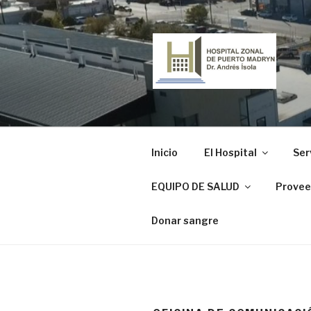
Ir
al
contenido
HOSPITAL
"Dr. Andrés Ísola"
Inicio
El Hospital
Ser
EQUIPO DE SALUD
Provee
Donar sangre