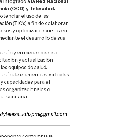
á integrado a la
Red Nacional
cia (OCD) y Telesalud.
otenciar el uso de las
ión (TIC’s) a fin de colaborar
ocesos y optimizar recursos en
ediante el desarrollo de sus
ipación y en menor medida
itación y actualización
los equipos de salud.
moción de encuentros virtuales
 y capacidades para el
s organizacionales e
o sanitaria.
dytelesaludhzpm@gmail.com
mponente contempla la