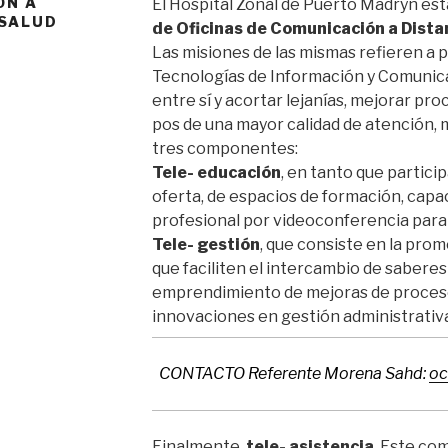
ÓN A
El Hospital Zonal de Puerto Madryn est
ESALUD
de Oficinas de Comunicación a Distan
Las misiones de las mismas refieren a p
Tecnologías de Información y Comunicac
entre sí y acortar lejanías, mejorar pr
pos de una mayor calidad de atención, m
tres componentes:
Tele- educación
, en tanto que partic
oferta, de espacios de formación, capac
profesional por videoconferencia para 
Tele- gestión
, que consiste en la pro
que faciliten el intercambio de saberes
emprendimiento de mejoras de proceso
innovaciones en gestión administrativa 
CONTACTO Referente Morena Sahd:
oc
Finalmente,
tele- asistencia
. Este co