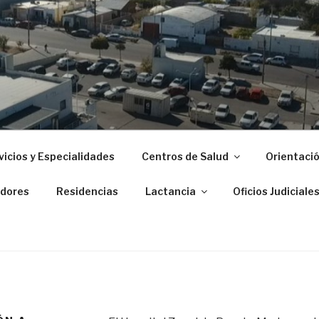
 ZONAL DE PUERTO M
vicios y Especialidades
Centros de Salud
Orientació
dores
Residencias
Lactancia
Oficios Judiciale