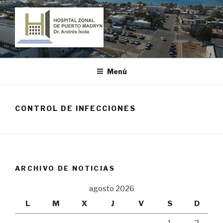
Ir
al
contenido
HOSPITAL ZONAL DE PUERTO
"Dr. Andrés Ísola"
MADRYN
Menú
CONTROL DE INFECCIONES
ARCHIVO DE NOTICIAS
agosto 2026
L
M
X
J
V
S
D
1
2