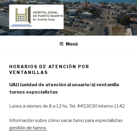
Ir
al
contenido
HOSPITAL ZONAL DE PUERTO
"Dr. Andrés Ísola"
MADRYN
Menú
HORARIOS DE ATENCIÓN POR
VENTANILLAS
UAU (unidad de atención al usuario/a) ventanilla
turnos especialistas
:
Lunes a viernes de 8 a 12 hs. Tel. 4453030 interno 1142
Información sobre cómo sacar turno para especialistas
gestión de turnos