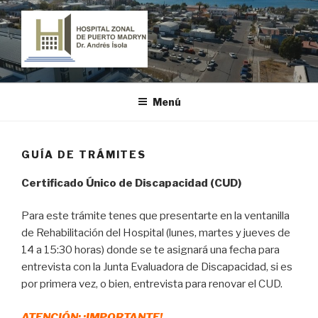
Ir
al
contenido
HOSPITAL ZONAL DE PUERTO
"Dr. Andrés Ísola"
MADRYN
Menú
GUÍA DE TRÁMITES
Certificado Único de Discapacidad (CUD)
Para este trámite tenes que presentarte en la ventanilla
de Rehabilitación del Hospital (lunes, martes y jueves de
14 a 15:30 horas) donde se te asignará una fecha para
entrevista con la Junta Evaluadora de Discapacidad, si es
por primera vez, o bien, entrevista para renovar el CUD.
ATENCIÓN: ¡IMPORTANTE!