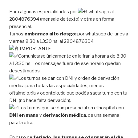
Para algunas especialidades por
whatsapp al
2804876394 (mensaje de texto) y otras en forma
presencial.
Turnos
embarazo alto riesgo:
por whatsapp de lunes a
viernes 8:30 a 13:30 hs. al 2804876394
IMPORTANTE
Comunicarse únicamente en la franja horaria de 8:30
a 13:30 hs. Los mensajes fuera de ese horario quedan
desestimados.
Los turnos se dan con DNI y orden de derivación
médica para todas las especialidades, menos
oftalmología y odontología que podés sacar turno con tu
DNI (no hace falta derivación).
Los turnos que se dan presencial en el hospital con
DNI en mano
y
derivación médica
, de una semana
para la otra.
En caso de
feriado, los turnos se otorgarán el día