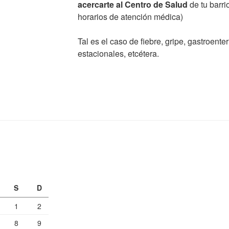
acercarte al Centro de Salud
de tu barri
horarios de atención médica)
Tal es el caso de fiebre, gripe, gastroenter
estacionales, etcétera.
S
D
1
2
8
9