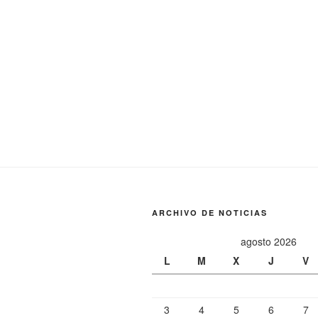
ARCHIVO DE NOTICIAS
agosto 2026
L
M
X
J
V
3
4
5
6
7