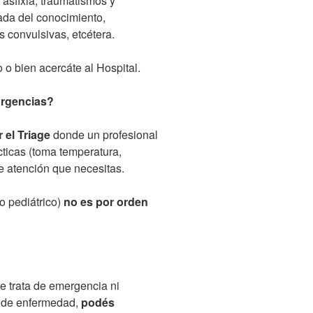
asfixia, traumatismos y
ada del conocimiento,
is convulsivas, etcétera.
 o bien acercáte al Hospital.
Urgencias?
r el Triage
donde un profesional
cticas (toma temperatura,
 de atención que necesitas.
 pediátrico)
no es por orden
e trata de emergencia ni
s de enfermedad,
podés