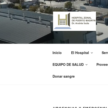
Ir
al
contenido
HOSPITAL
"Dr. Andrés Ísola"
Inicio
El Hospital
Ser
EQUIPO DE SALUD
Provee
Donar sangre