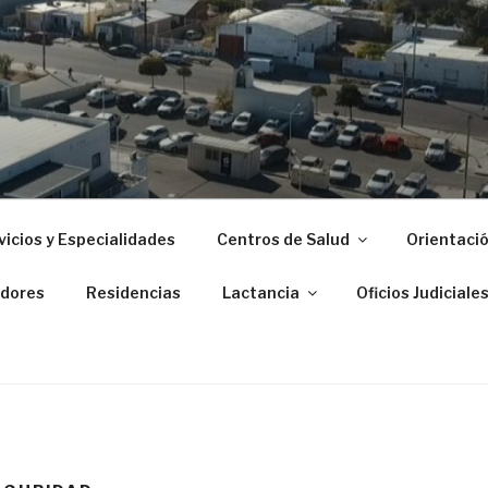
 ZONAL DE PUERTO M
vicios y Especialidades
Centros de Salud
Orientació
dores
Residencias
Lactancia
Oficios Judiciale