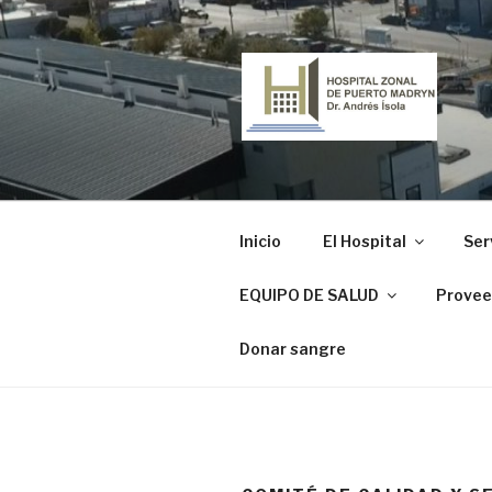
Ir
al
contenido
HOSPITAL
"Dr. Andrés Ísola"
Inicio
El Hospital
Ser
EQUIPO DE SALUD
Provee
Donar sangre