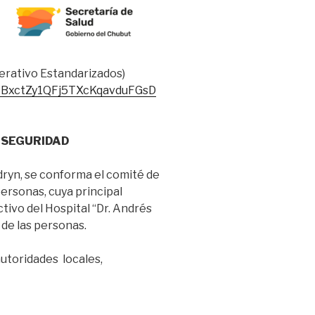
rativo Estandarizados)
/1BxctZy1QFj5TXcKqavduFGsD
 SEGURIDAD
dryn, se conforma el comité de
personas, cuya principal
ctivo del Hospital “Dr. Andrés
 de las personas.
utoridades locales,