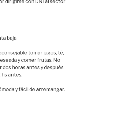
r dirigirse con DNI al sector
ta baja
aconsejable tomar jugos, té,
deseada y comer frutas. No
ar dos horas antes y después
 hs antes.
ómoda y fácil de arremangar.