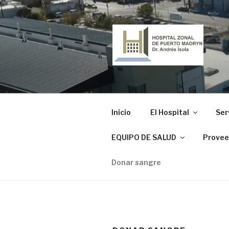
Ir
al
contenido
HOSPITAL
"Dr. Andrés Ísola"
Inicio
El Hospital
Ser
EQUIPO DE SALUD
Provee
Donar sangre