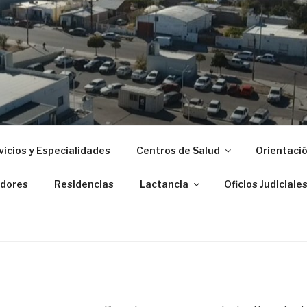
 ZONAL DE PUERTO M
vicios y Especialidades
Centros de Salud
Orientació
dores
Residencias
Lactancia
Oficios Judiciale