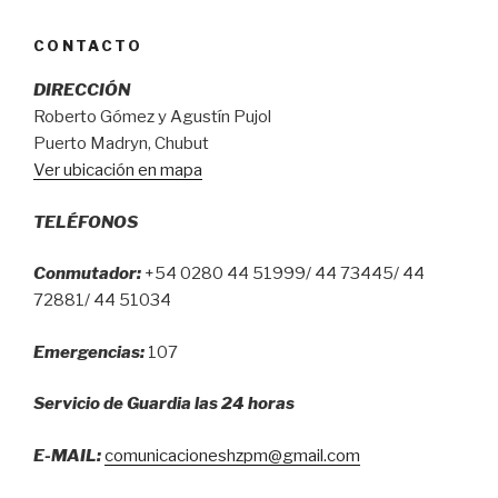
por
CONTACTO
monóxido
ante
DIRECCIÓN
la
Roberto Gómez y Agustín Pujol
llegada
Puerto Madryn, Chubut
del
Ver ubicación en mapa
frío”
TELÉFONOS
Conmutador:
+54 0280 44 51999/ 44 73445/ 44
72881/ 44 51034
Emergencias:
107
Servicio de Guardia las 24 horas
E-MAIL:
comunicacioneshzpm@gmail.com