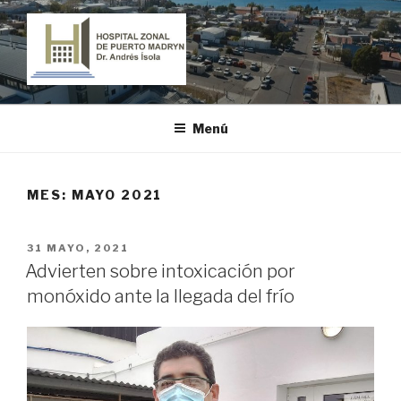
Ir
al
contenido
HOSPITAL ZONAL DE PUERTO
"Dr. Andrés Ísola"
MADRYN
Menú
MES:
MAYO 2021
PUBLICADO
31 MAYO, 2021
EL
Advierten sobre intoxicación por
monóxido ante la llegada del frío