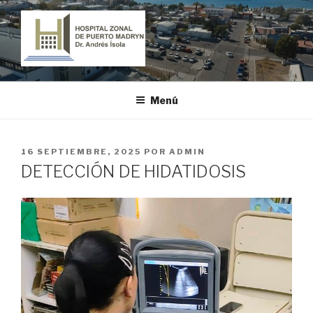
Ir
al
contenido
HOSPITAL ZONAL DE PUERTO
"Dr. Andrés Ísola"
MADRYN
Menú
PUBLICADO
16 SEPTIEMBRE, 2025
POR
ADMIN
EL
DETECCIÓN DE HIDATIDOSIS