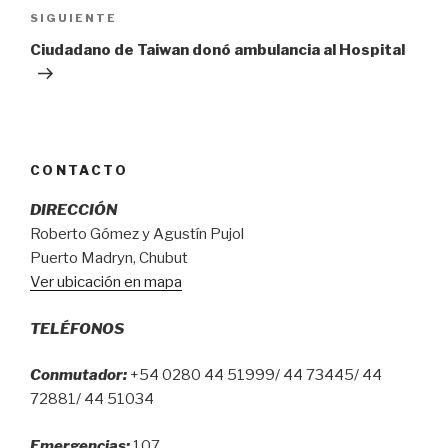
Siguiente
SIGUIENTE
entrada
Ciudadano de Taiwan donó ambulancia al Hospital
CONTACTO
DIRECCIÓN
Roberto Gómez y Agustín Pujol
Puerto Madryn, Chubut
Ver ubicación en mapa
TELÉFONOS
Conmutador:
+54 0280 44 51999/ 44 73445/ 44
72881/ 44 51034
Emergencias:
107