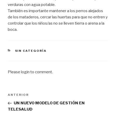
verduras con agua potable.
También es importante mantener a los perros alejados
de los mataderos, cercar las huertas para que no entren y
controlar que los niños/as no se lleven tierra o arena a la
boca.
CATEGORÍAS
SIN CATEGORÍA
Please login to comment.
Navegación
Entrada
ANTERIOR
de
anterior
UN NUEVO MODELO DE GESTIÓN EN
entradas
TELESALUD