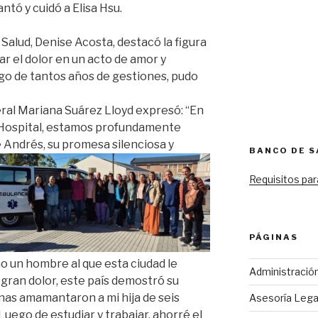
ntó y cuidó a Elisa Hsu.
 Salud, Denise Acosta, destacó la figura
r el dolor en un acto de amor y
ego de tantos años de gestiones, pudo
eral Mariana Suárez Lloyd expresó: “En
 Hospital, estamos profundamente
 Andrés, su promesa silenciosa y
BANCO DE 
Requisitos par
PÁGINAS
 un hombre al que esta ciudad le
Administració
 gran dolor, este país demostró su
nas amamantaron a mi hija de seis
Asesoría Lega
Luego de estudiar y trabajar, ahorré el