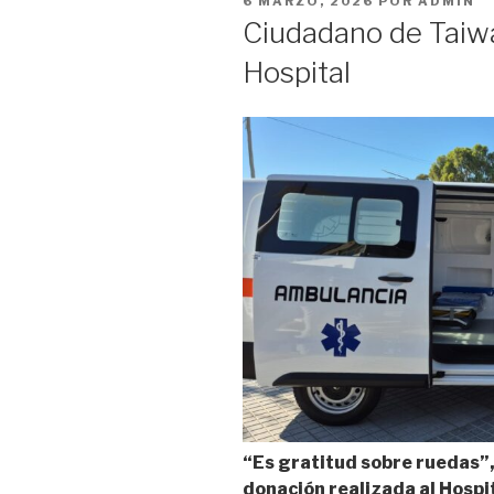
PUBLICADO
6 MARZO, 2026
POR
ADMIN
EL
Ciudadano de Taiw
Hospital
“Es gratitud sobre ruedas”,
donación realizada al Hospi