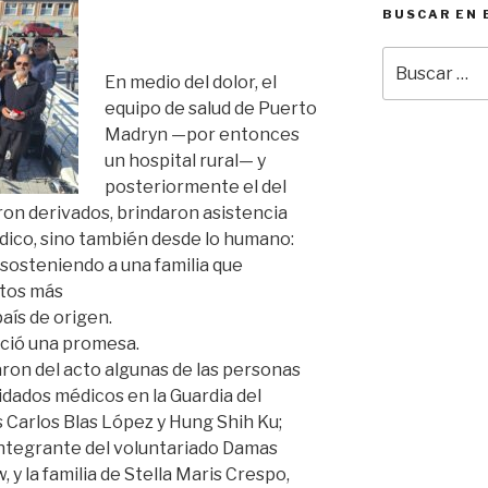
BUSCAR EN 
Buscar
En medio del dolor, el
por:
equipo de salud de Puerto
Madryn —por entonces
un hospital rural— y
posteriormente el del
ron derivados, brindaron asistencia
dico, sino también desde lo humano:
osteniendo a una familia que
tos más
 país de origen.
ació una promesa.
ron del acto algunas de las personas
idados médicos en la Guardia del
s Carlos Blas López y Hung Shih Ku;
ntegrante del voluntariado Damas
 y la familia de Stella Maris Crespo,