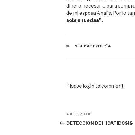
dinero necesario para comprar
de mi esposa Analía. Por lo tan
sobre ruedas”.
CATEGORÍAS
SIN CATEGORÍA
Please login to comment.
Navegación
Entrada
ANTERIOR
de
anterior
DETECCIÓN DE HIDATIDOSIS
entradas