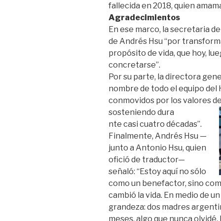
fallecida en 2018, quien amama
Agradecimientos
En ese marco, la secretaria de
de Andrés Hsu “por transforma
propósito de vida, que hoy, lu
concretarse”.
Por su parte, la directora gen
nombre de todo el equipo del
conmovidos por los valores de
sosteniendo dura
nte casi cuatro décadas”.
Finalmente, Andrés Hsu —
junto a Antonio Hsu, quien
ofició de traductor—
señaló: “Estoy aquí no sólo
como un benefactor, sino como
cambió la vida. En medio de un
grandeza: dos madres argenti
meses, algo que nunca olvidé. 