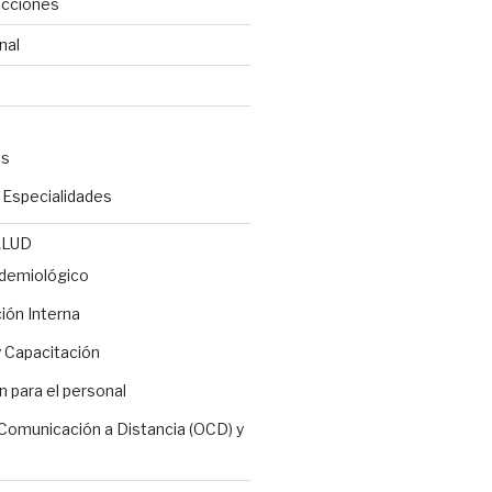
ecciones
nal
es
y Especialidades
ALUD
idemiológico
ón Interna
 Capacitación
n para el personal
 Comunicación a Distancia (OCD) y