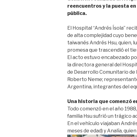
reencuentros y la puesta en 
pública.
El Hospital “Andrés Ísola” rec
de alta complejidad cuyo bene
taiwanés Andrés Hsu, quien, l
promesa que trascendió el tiem
El acto estuvo encabezado por
la directora general del Hospi
de Desarrollo Comunitario de 
Roberto Neme; representante
Argentina, integrantes del equ
Una historia que comenzó e
Todo comenzó en el año 1988, c
familia Hsu sufrió un trágico 
En el vehículo viajaban Andrés 
meses de edad) y Analía, quien p