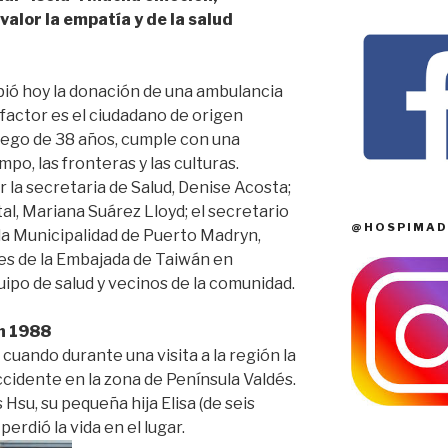
valor la empatía y de la salud
ibió hoy la donación de una ambulancia
factor es el ciudadano de origen
uego de 38 años, cumple con una
po, las fronteras y las culturas.
 la secretaria de Salud, Denise Acosta;
tal, Mariana Suárez Lloyd; el secretario
@HOSPIMAD
la Municipalidad de Puerto Madryn,
s de la Embajada de Taiwán en
ipo de salud y vecinos de la comunidad.
n 1988
uando durante una visita a la región la
accidente en la zona de Península Valdés.
Hsu, su pequeña hija Elisa (de seis
erdió la vida en el lugar.