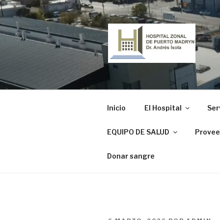
Ir
al
contenido
HOSPITAL
"Dr. Andrés Ísola"
Inicio
El Hospital
Ser
EQUIPO DE SALUD
Provee
Donar sangre