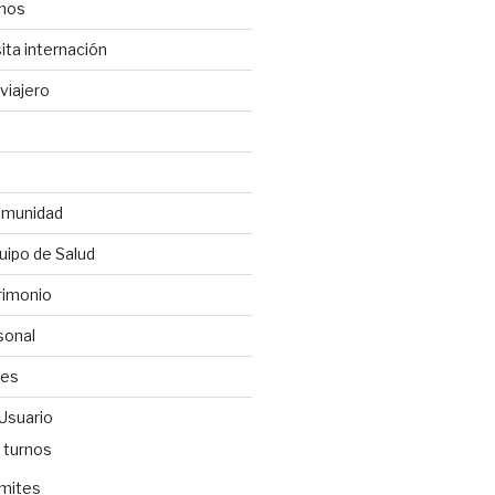
anos
ita internación
viajero
omunidad
uipo de Salud
rimonio
sonal
les
 Usuario
 turnos
ámites