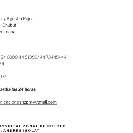
 y Agustín Pujol
, Chubut
 en mapa
54 0280 44 51999/ 44 73445/ 44
34
107
ardia las 24 horas
nicacioneshzpm@gmail.com
HOSPITAL ZONAL DE PUERTO
. ANDRÉS ISOLA”