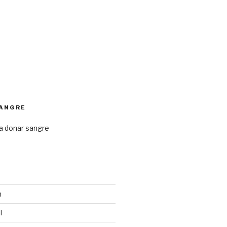
SANGRE
a donar sangre
n
l