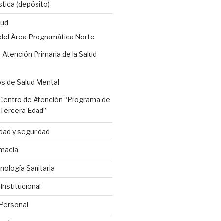
stica (depósito)
lud
 del Área Programática Norte
 Atención Primaria de la Salud
os de Salud Mental
entro de Atención “Programa de
a Tercera Edad”
dad y seguridad
macia
ología Sanitaria
nstitucional
Personal