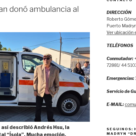
CONTACTO
an donó ambulancia al
DIRECCIÓN
Roberto Gómez
Puerto Madryn
Ver ubicación
TELÉFONOS
Conmutador:
+
72881/ 44 510
Emergencias:
Servicio de Gu
E-MAIL:
comu
 así describió Andrés Hsu, la
SEGUINOS: 
MADRYN “DR
tal “Ísola”. Mucha emoción,