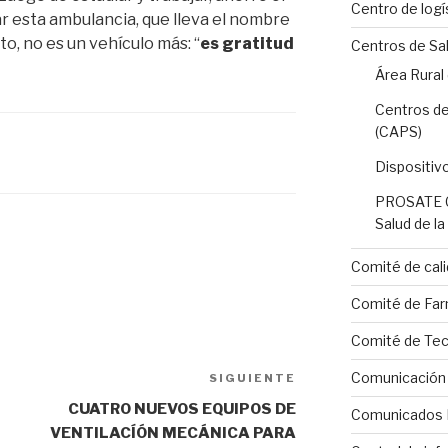
Centro de logí
 esta ambulancia, que lleva el nombre
to, no es un vehículo más: “
es gratitud
Centros de Sa
Área Rural
Centros de
(CAPS)
Dispositiv
PROSATE C
Salud de l
Comité de cali
Comité de Far
Comité de Tecn
Comunicación I
SIGUIENTE
Siguiente
entrada
CUATRO NUEVOS EQUIPOS DE
Comunicados 
VENTILACÍÓN MECÁNICA PARA