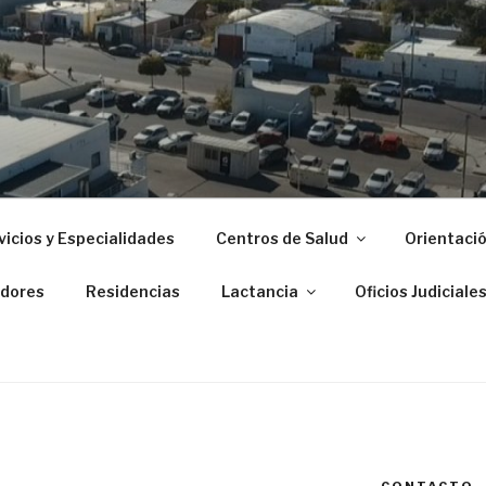
 ZONAL DE PUERTO M
vicios y Especialidades
Centros de Salud
Orientació
dores
Residencias
Lactancia
Oficios Judiciale