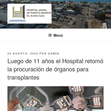
Ir
al
contenido
HOSPITAL ZONAL DE PUERTO
"Dr. Andrés Ísola"
MADRYN
Menú
PUBLICADO
26 AGOSTO, 2025
POR
ADMIN
EL
Luego de 11 años el Hospital retomó
la procuración de órganos para
transplantes