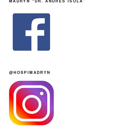
MADRYN “DR. ANDRÉS ISOLA”
@HOSPIMADRYN