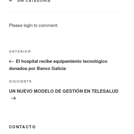
CATEGORÍAS
SIN CATEGORÍA
Please login to comment.
Navegación
Entrada
ANTERIOR
de
anterior
El hospital recibe equipamiento tecnológico
entradas
donados por Banco Galicia
Siguiente
SIGUIENTE
entrada
UN NUEVO MODELO DE GESTIÓN EN TELESALUD
CONTACTO