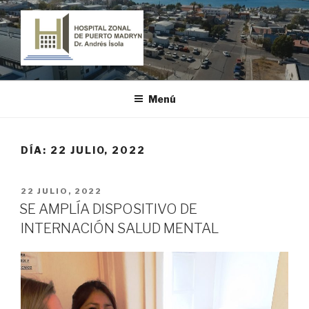
Ir
al
contenido
HOSPITAL ZONAL DE PUERTO
"Dr. Andrés Ísola"
MADRYN
Menú
DÍA:
22 JULIO, 2022
PUBLICADO
22 JULIO, 2022
EL
SE AMPLÍA DISPOSITIVO DE
INTERNACIÓN SALUD MENTAL