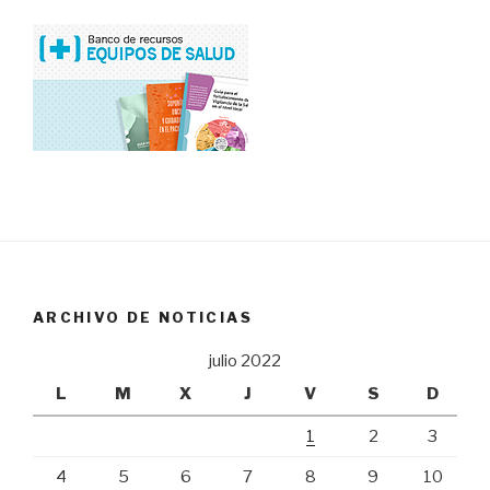
ARCHIVO DE NOTICIAS
julio 2022
L
M
X
J
V
S
D
1
2
3
4
5
6
7
8
9
10