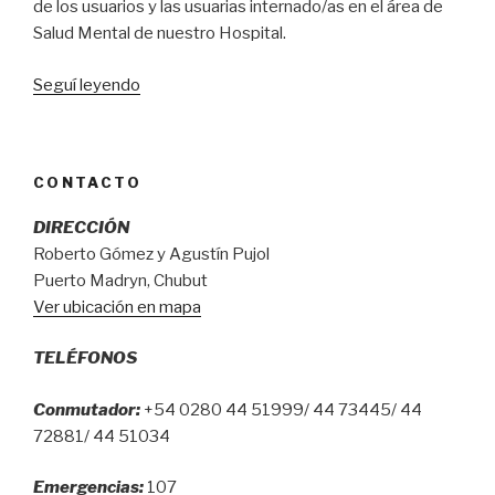
de los usuarios y las usuarias internado/as en el área de
Salud Mental
de nuestro Hospital.
“SE
Seguí leyendo
AMPLÍA
DISPOSITIVO
DE
CONTACTO
INTERNACIÓN
SALUD
DIRECCIÓN
MENTAL”
Roberto Gómez y Agustín Pujol
Puerto Madryn, Chubut
Ver ubicación en mapa
TELÉFONOS
Conmutador:
+54 0280 44 51999/ 44 73445/ 44
72881/ 44 51034
Emergencias:
107