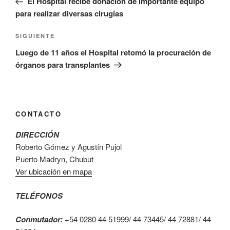
El Hospital recibe donación de importante equipo
entradas
para realizar diversas cirugías
Siguiente
SIGUIENTE
entrada
Luego de 11 años el Hospital retomó la procuración de
órganos para transplantes
CONTACTO
DIRECCIÓN
Roberto Gómez y Agustín Pujol
Puerto Madryn, Chubut
Ver ubicación en mapa
TELÉFONOS
Conmutador:
+54 0280 44 51999/ 44 73445/ 44 72881/ 44