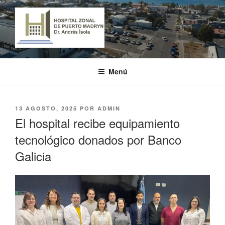
Ir
al
contenido
HOSPITAL ZONAL DE PUERTO
"Dr. Andrés Ísola"
MADRYN
Menú
PUBLICADO
13 AGOSTO, 2025
POR
ADMIN
EL
El hospital recibe equipamiento
tecnológico donados por Banco
Galicia