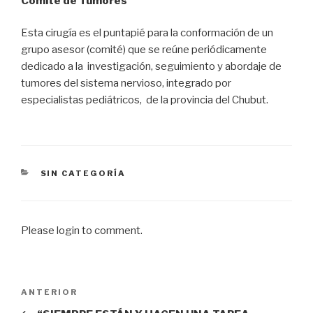
Comité de Tumores
Esta cirugía es el puntapié para la conformación de un
grupo asesor (comité) que se reúne periódicamente
dedicado a la investigación, seguimiento y abordaje de
tumores del sistema nervioso, integrado por
especialistas pediátricos, de la provincia del Chubut.
CATEGORÍAS
SIN CATEGORÍA
Please login to comment.
Navegación
Entrada
ANTERIOR
de
anterior