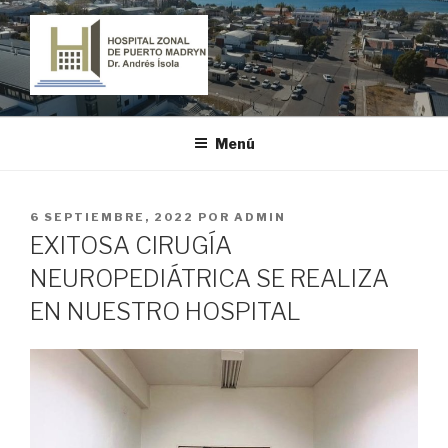
Ir
al
contenido
HOSPITAL ZONAL DE PUERTO
"Dr. Andrés Ísola"
MADRYN
Menú
PUBLICADO
6 SEPTIEMBRE, 2022
POR
ADMIN
EL
EXITOSA CIRUGÍA
NEUROPEDIÁTRICA SE REALIZA
EN NUESTRO HOSPITAL