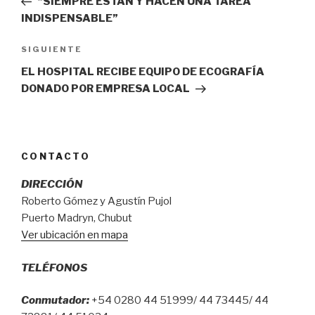
“SIEMPRE ESTÁN Y HACEN UNA TAREA
entradas
INDISPENSABLE”
Siguiente
SIGUIENTE
entrada
EL HOSPITAL RECIBE EQUIPO DE ECOGRAFÍA
DONADO POR EMPRESA LOCAL
CONTACTO
DIRECCIÓN
Roberto Gómez y Agustín Pujol
Puerto Madryn, Chubut
Ver ubicación en mapa
TELÉFONOS
Conmutador:
+54 0280 44 51999/ 44 73445/ 44