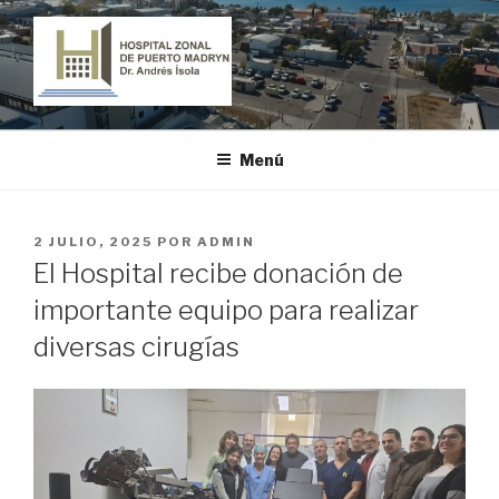
Ir
al
contenido
HOSPITAL ZONAL DE PUERTO
"Dr. Andrés Ísola"
MADRYN
Menú
PUBLICADO
2 JULIO, 2025
POR
ADMIN
EL
El Hospital recibe donación de
importante equipo para realizar
diversas cirugías