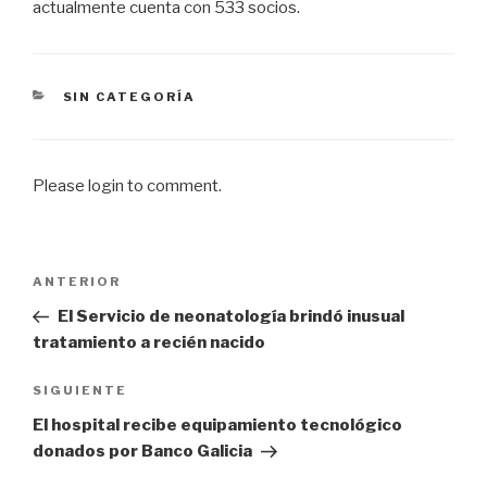
actualmente cuenta con 533 socios.
CATEGORÍAS
SIN CATEGORÍA
Please login to comment.
Navegación
Entrada
ANTERIOR
de
anterior
El Servicio de neonatología brindó inusual
entradas
tratamiento a recién nacido
Siguiente
SIGUIENTE
entrada
El hospital recibe equipamiento tecnológico
donados por Banco Galicia