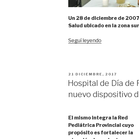
Un 28 de diciembre de 2007 
Salud ubicado en la zona su
“El
Seguí leyendo
CAPS
Ramón
Carrillo
cumple
PUBLICADO
21 DICIEMBRE, 2017
10
EL
Hospital de Día de 
años”
nuevo dispositivo 
El mismo integra la Red
Pediátrica Provincial cuyo
propósito es fortalecer la