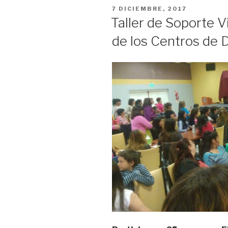
acceso
PUBLICADO
7 DICIEMBRE, 2017
de
EL
Taller de Soporte V
niños
de los Centros de D
y
adultos
a
aparatos
de
odontología
y
traumatología”