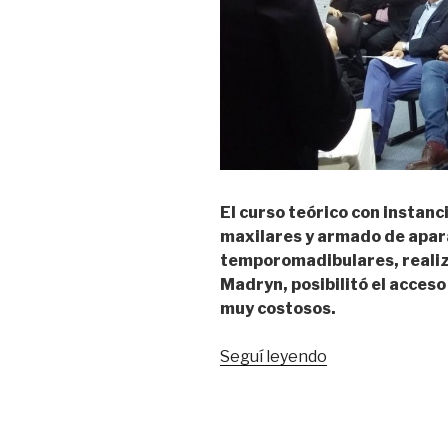
El curso teórico con instanc
maxilares y armado de apara
temporomadibulares, realiz
Madryn, posibilitó el acceso
muy costosos.
“Curso
Seguí leyendo
interdisciplinar
facilitó
el