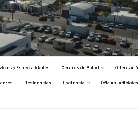
 ZONAL DE PUERTO M
vicios y Especialidades
Centros de Salud
Orientació
dores
Residencias
Lactancia
Oficios Judiciale