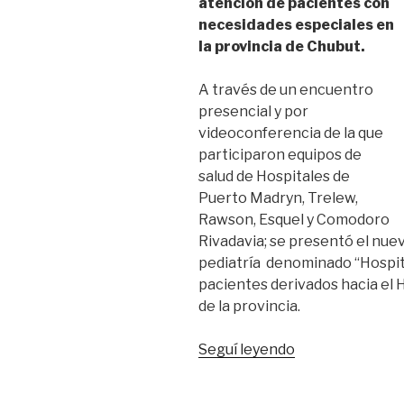
atención de pacientes con
necesidades especiales en
la provincia de Chubut.
A través de un encuentro
presencial y por
videoconferencia de la que
participaron equipos de
salud de Hospitales de
Puerto Madryn, Trelew,
Rawson, Esquel y Comodoro
Rivadavia; se presentó el nuev
pediatría denominado “Hospita
pacientes derivados hacia
el 
de la provincia.
“Hospital
Seguí leyendo
de
Día