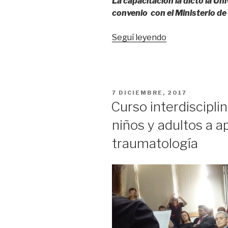
La capacitación la dictó la Un
convenio con el Ministerio de 
“Más
Seguí leyendo
de
30
agentes
sanitarios
PUBLICADO
7 DICIEMBRE, 2017
finalizaron
EL
Curso interdisciplin
“Curso
niños y adultos a a
de
Auxiliares
traumatología
de
Estadística””