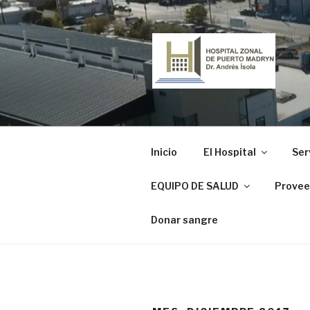
Ir
al
contenido
HOSPITAL
"Dr. Andrés Ísola"
Inicio
El Hospital
Ser
EQUIPO DE SALUD
Provee
Donar sangre