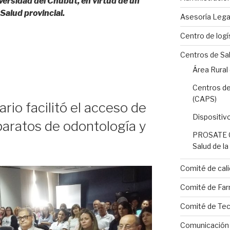
iversidad del Chubut, en virtud de un
Salud provincial.
Asesoría Lega
Centro de logí
Centros de Sa
Área Rural
Centros de
(CAPS)
ario facilitó el acceso de
Dispositiv
paratos de odontología y
PROSATE C
Salud de l
Comité de cali
Comité de Far
Comité de Tecn
Comunicación I