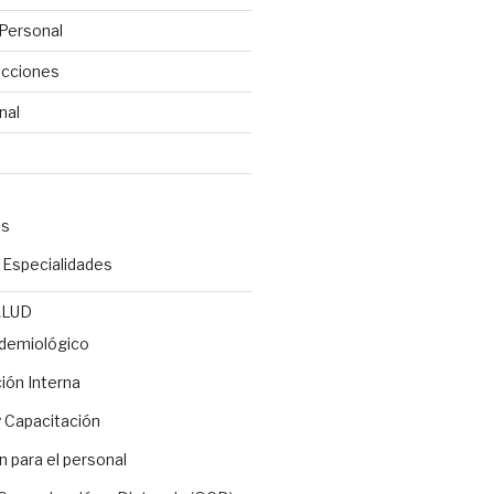
Personal
ecciones
nal
es
y Especialidades
ALUD
idemiológico
ón Interna
 Capacitación
n para el personal