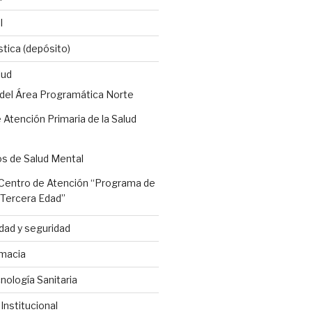
l
stica (depósito)
lud
 del Área Programática Norte
 Atención Primaria de la Salud
os de Salud Mental
entro de Atención “Programa de
a Tercera Edad”
dad y seguridad
macia
ología Sanitaria
nstitucional