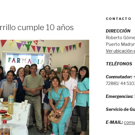
CONTACTO
rillo cumple 10 años
DIRECCIÓN
Roberto Gómez
Puerto Madryn
Ver ubicación
TELÉFONOS
Conmutador:
+
72881/ 44 510
Emergencias:
Servicio de Gu
E-MAIL:
comu