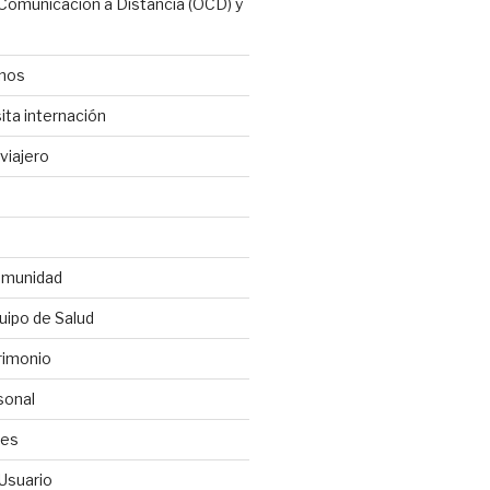
 Comunicación a Distancia (OCD) y
anos
ita internación
viajero
omunidad
uipo de Salud
rimonio
sonal
les
 Usuario