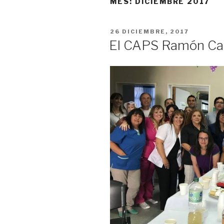
MES:
DICIEMBRE 2017
PUBLICADO
26 DICIEMBRE, 2017
EL
El CAPS Ramón Car