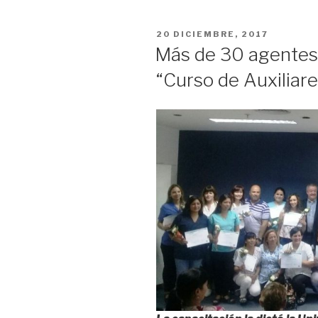
de
Pediatría:
PUBLICADO
20 DICIEMBRE, 2017
presentaron
EL
Más de 30 agentes s
un
“Curso de Auxiliare
nuevo
dispositivo
de
atención”