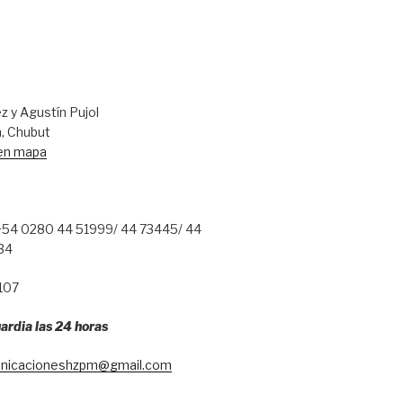
 y Agustín Pujol
, Chubut
 en mapa
54 0280 44 51999/ 44 73445/ 44
34
107
ardia las 24 horas
nicacioneshzpm@gmail.com