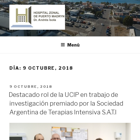
Ir
al
contenido
HOSPITAL ZONAL DE PUERTO
"Dr. Andrés Ísola"
MADRYN
Menú
DÍA:
9 OCTUBRE, 2018
PUBLICADO
9 OCTUBRE, 2018
EL
Destacado rol de la UCIP en trabajo de
investigación premiado por la Sociedad
Argentina de Terapias Intensiva S.A.T.I