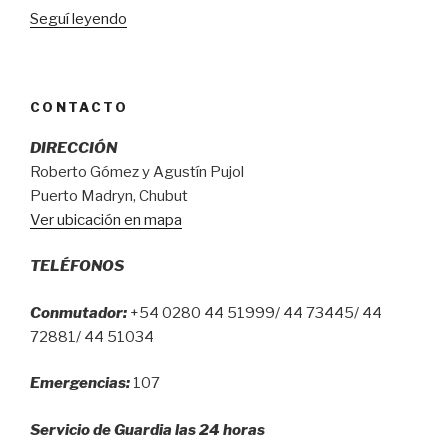
“Destacado
Seguí leyendo
rol
de
la
CONTACTO
UCIP
en
DIRECCIÓN
trabajo
Roberto Gómez y Agustín Pujol
de
Puerto Madryn, Chubut
investigación
Ver ubicación en mapa
premiado
por
TELÉFONOS
la
Sociedad
Conmutador:
+54 0280 44 51999/ 44 73445/ 44
Argentina
72881/ 44 51034
de
Terapias
Emergencias:
107
Intensiva
S.A.T.I”
Servicio de Guardia las 24 horas