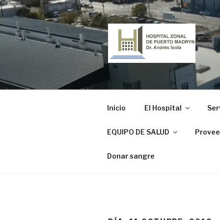
Ir
al
contenido
HOSPITAL
"Dr. Andrés Ísola"
Inicio
El Hospital
Ser
EQUIPO DE SALUD
Provee
Donar sangre