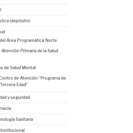
l
stica (depósito)
lud
 del Área Programática Norte
 Atención Primaria de la Salud
os de Salud Mental
entro de Atención “Programa de
a Tercera Edad”
dad y seguridad
macia
ología Sanitaria
nstitucional