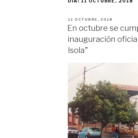
DÍA:
11 OCTUBRE, 2018
PUBLICADO
11 OCTUBRE, 2018
EL
En octubre se cump
inauguración oficia
Isola”