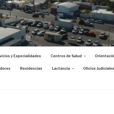
 ZONAL DE PUERTO M
vicios y Especialidades
Centros de Salud
Orientació
dores
Residencias
Lactancia
Oficios Judiciale