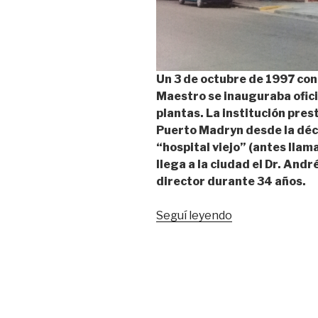
Un 3 de octubre de 1997
con
Maestro
se inauguraba ofici
plantas. La institución
prest
Puerto Madryn desde la déc
“hospital viejo” (antes llam
llega a la ciudad el Dr. Andr
director durante 34 años.
“En
Seguí leyendo
octubre
se
cumplen
21
años
de