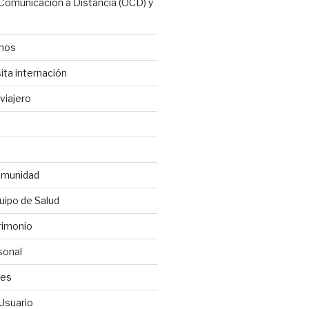
 Comunicación a Distancia (OCD) y
anos
ita internación
viajero
omunidad
uipo de Salud
rimonio
sonal
les
 Usuario