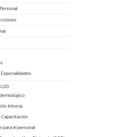
Personal
ecciones
nal
es
y Especialidades
ALUD
idemiológico
ón Interna
 Capacitación
n para el personal