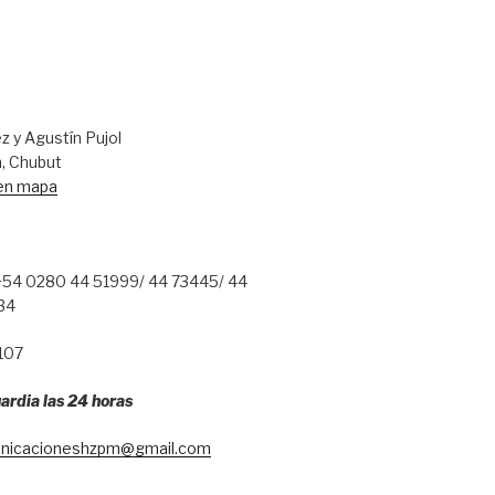
 y Agustín Pujol
, Chubut
 en mapa
54 0280 44 51999/ 44 73445/ 44
34
107
ardia las 24 horas
nicacioneshzpm@gmail.com