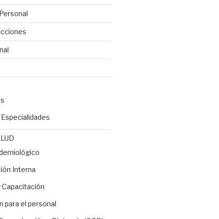
Personal
ecciones
nal
es
y Especialidades
ALUD
idemiológico
ón Interna
 Capacitación
n para el personal