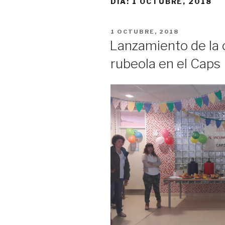
DÍA:
1 OCTUBRE, 2018
PUBLICADO
1 OCTUBRE, 2018
EL
Lanzamiento de la
rubeola en el Caps