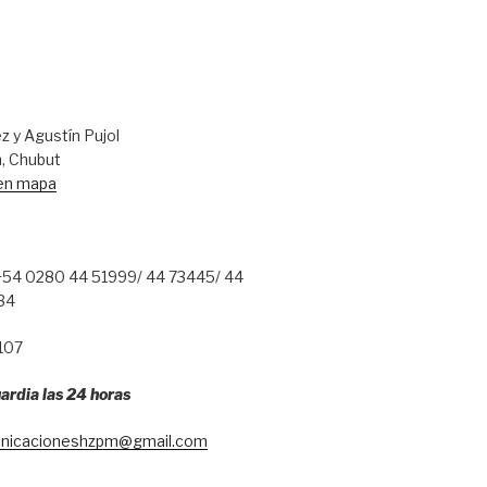
 y Agustín Pujol
, Chubut
 en mapa
54 0280 44 51999/ 44 73445/ 44
34
107
ardia las 24 horas
nicacioneshzpm@gmail.com