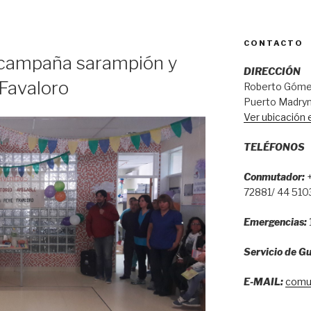
CONTACTO
 campaña sarampión y
DIRECCIÓN
 Favaloro
Roberto Gómez
Puerto Madryn
Ver ubicación
TELÉFONOS
Conmutador:
+
72881/ 44 510
Emergencias:
Servicio de Gu
E-MAIL:
comu