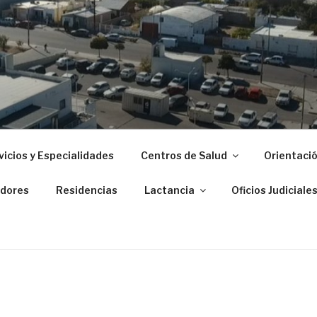
 ZONAL DE PUERTO M
vicios y Especialidades
Centros de Salud
Orientació
dores
Residencias
Lactancia
Oficios Judiciale