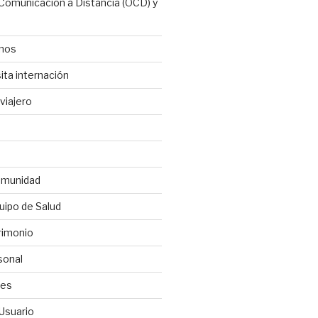
 Comunicación a Distancia (OCD) y
anos
ita internación
viajero
omunidad
uipo de Salud
rimonio
sonal
les
 Usuario