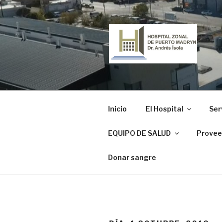
Ir
al
contenido
HOSPITAL
"Dr. Andrés Ísola"
Inicio
El Hospital
Ser
EQUIPO DE SALUD
Provee
Donar sangre