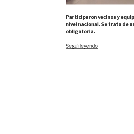
Participaron vecinos y equip
nivel nacional. Se trata de u
obligatoria.
“Lanzamiento
Seguí leyendo
de
la
campaña
sarampión
y
rubeola
en
el
Caps
Favaloro”