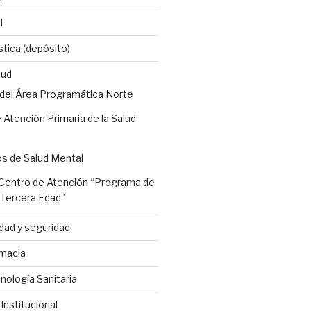
l
stica (depósito)
lud
 del Área Programática Norte
 Atención Primaria de la Salud
os de Salud Mental
entro de Atención “Programa de
a Tercera Edad”
dad y seguridad
macia
ología Sanitaria
nstitucional