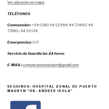
de
Ver ubicación en mapa
bebés
prematuros”
TELÉFONOS
Conmutador:
+54 0280 44 51999/ 44 73445/ 44
72881/ 44 51034
Emergencias:
107
Servicio de Guardia las 24 horas
E-MAIL:
comunicacioneshzpm@gmail.com
SEGUINOS: HOSPITAL ZONAL DE PUERTO
MADRYN “DR. ANDRÉS ISOLA”