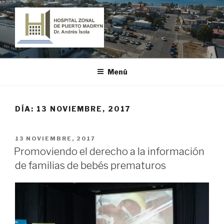
Ir
al
contenido
HOSPITAL ZONAL DE PUERTO
"Dr. Andrés Ísola"
MADRYN
Menú
DÍA:
13 NOVIEMBRE, 2017
PUBLICADO
13 NOVIEMBRE, 2017
EL
Promoviendo el derecho a la información
de familias de bebés prematuros