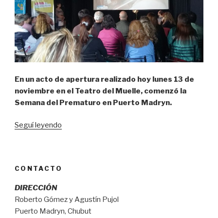
En un acto de apertura realizado hoy lunes 13 de
noviembre en el Teatro del Muelle, comenzó la
Semana del Prematuro en Puerto Madryn.
“Promoviendo
Seguí leyendo
el
derecho
a
CONTACTO
la
información
DIRECCIÓN
de
Roberto Gómez y Agustín Pujol
familias
Puerto Madryn, Chubut