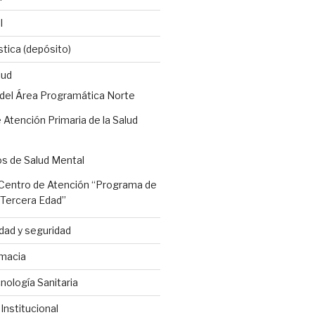
l
stica (depósito)
lud
 del Área Programática Norte
 Atención Primaria de la Salud
os de Salud Mental
entro de Atención “Programa de
a Tercera Edad”
dad y seguridad
macia
ología Sanitaria
nstitucional