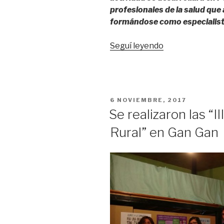
profesionales de la salud qu
y
formándose como especialistas
adolescentes”
“Extienden
Seguí leyendo
el
plazo
para
presentar
PUBLICADO
6 NOVIEMBRE, 2017
trabajos
EL
Se realizaron las “I
en
Rural” en Gan Gan
las
“Jornadas
de
Residencia
del
Equipo
de
Salud””