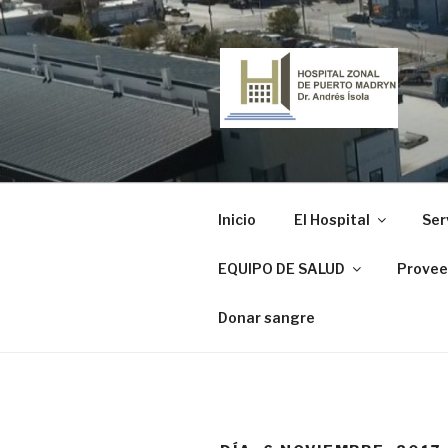
Ir
al
contenido
HOSPITAL
"Dr. Andrés Ísola"
Inicio
El Hospital
Ser
EQUIPO DE SALUD
Provee
Donar sangre