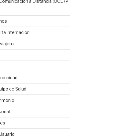
 Comunicación a Distancia (OCD) y
anos
ita internación
viajero
omunidad
uipo de Salud
rimonio
sonal
les
 Usuario