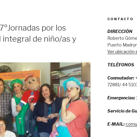
CONTACTO
7ºJornadas por los
DIRECCIÓN
 integral de niño/as y
Roberto Gómez
Puerto Madryn
Ver ubicación
TELÉFONOS
Conmutador:
+
72881/ 44 510
Emergencias:
Servicio de Gu
E-MAIL:
comu