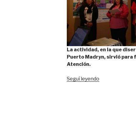
La actividad, en la que dise
Puerto Madryn, sirvió para f
Atención.
“Se
Seguí leyendo
realizaron
las
“III
Jornadas
de
Salud
Rural”