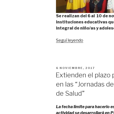
Se realizan del 6 al 10 de no
instituciones educativas que
integral de niño/as y adole
“Comienzan
Seguí leyendo
hoy
las
7ºJornadas
por
PUBLICADO
6 NOVIEMBRE, 2017
los
EL
Extienden el plazo 
Derechos
en las “Jornadas d
a
la
de Salud”
salud
integral
La fecha límite para hacerlo e
de
actividad se desarrollará en P
niño/as