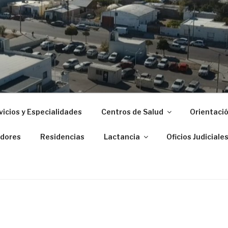
 ZONAL DE PUERTO M
vicios y Especialidades
Centros de Salud
Orientació
dores
Residencias
Lactancia
Oficios Judiciale