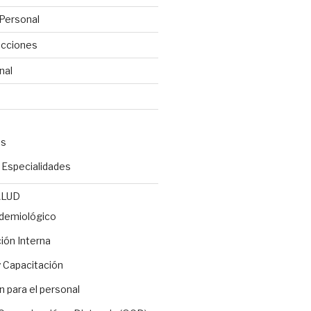
Personal
ecciones
nal
es
y Especialidades
ALUD
idemiológico
ón Interna
 Capacitación
n para el personal