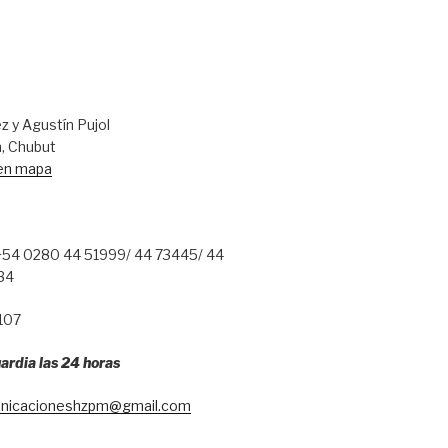
 y Agustín Pujol
, Chubut
 en mapa
54 0280 44 51999/ 44 73445/ 44
34
107
ardia las 24 horas
nicacioneshzpm@gmail.com