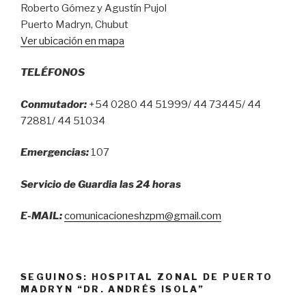
de
Roberto Gómez y Agustín Pujol
las
Puerto Madryn, Chubut
personas
Ver ubicación en mapa
con
discapacidad”
TELÉFONOS
Conmutador:
+54 0280 44 51999/ 44 73445/ 44
72881/ 44 51034
Emergencias:
107
Servicio de Guardia las 24 horas
E-MAIL:
comunicacioneshzpm@gmail.com
SEGUINOS: HOSPITAL ZONAL DE PUERTO
MADRYN “DR. ANDRÉS ISOLA”