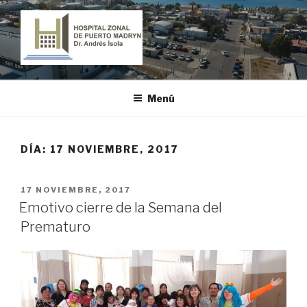
Ir
al
contenido
HOSPITAL ZONAL DE PUERTO
"Dr. Andrés Ísola"
MADRYN
Menú
DÍA:
17 NOVIEMBRE, 2017
PUBLICADO
17 NOVIEMBRE, 2017
EL
Emotivo cierre de la Semana del
Prematuro