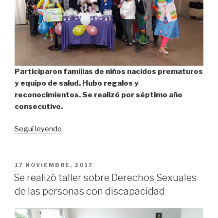
Participaron familias de niños nacidos prematuros
y equipo de salud. Hubo regalos y
reconocimientos. Se realizó por séptimo año
consecutivo.
“Emotivo
Seguí leyendo
cierre
de
la
PUBLICADO
17 NOVIEMBRE, 2017
EL
Semana
Se realizó taller sobre Derechos Sexuales
del
de las personas con discapacidad
Prematuro”