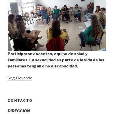
Participaron docentes, equipo de salud y
familiares. La sexualidad es parte de la vida de las
personas tengan o no discapacidad.
“Se
Seguí leyendo
realizó
taller
sobre
CONTACTO
Derechos
Sexuales
DIRECCIÓN